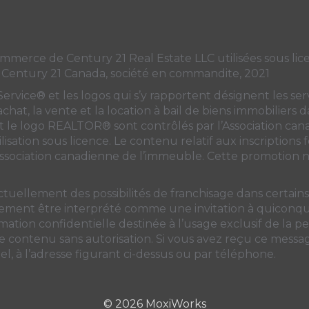
Canada's
Canada's
Canada's
Canada's
Twitter
facebook
Instagram
YouTube
page
page
page
page
ce de Century 21 Real Estate LLC utilisées sous licen
 Century 21 Canada, société en commandite, 2021
ice® et les logos qui s’y rapportent désignent les servi
’achat, la vente et la location à bail de biens immobiliers
e logo REALTOR® sont contrôlés par
l’Association ca
lisation sous licence. Le contenu relatif aux inscriptions
Association canadienne de l’immeuble
. Cette promotion ne
ctuellement des possibilités de franchisage dans certai
unement être interprété comme une invitation à quiconque
ation confidentielle destinée à l’usage exclusif de la per
 le contenu sans autorisation. Si vous avez reçu ce messa
l, à l’adresse figurant ci-dessus ou par téléphone.
© 2026 MoxiWorks