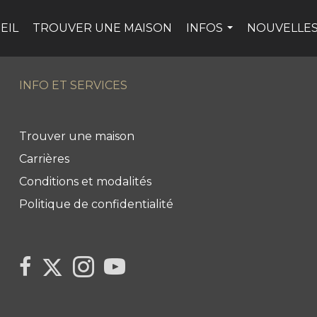
EIL
TROUVER UNE MAISON
INFOS
NOUVELLES
...
INFO ET SERVICES
Trouver une maison
Carrières
Conditions et modalités
Politique de confidentialité
Link
link
Link
link
to
to
to
to
Century
Century
Century
Century
21
21
21
21